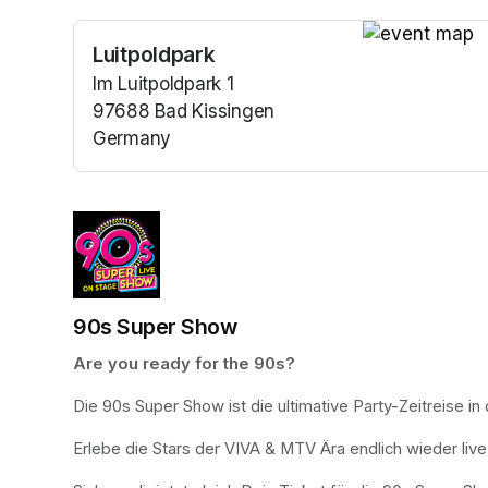
Luitpoldpark
(opens in a n
Im Luitpoldpark 1
97688 Bad Kissingen
Germany
(opens in a new tab)
90s Super Show
Are you ready for the 90s?
Die 90s Super Show ist die ultimative Party-Zeitreise in
Erlebe die Stars der VIVA & MTV Ära endlich wieder liv