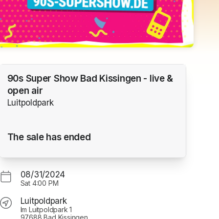
90s Super Show Bad Kissingen - live &
open air
Luitpoldpark
The sale has ended
08/31/2024
Sat
4:00 PM
Luitpoldpark
Im Luitpoldpark 1
97688 Bad Kissingen