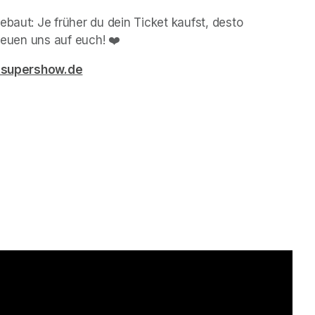
baut: Je früher du dein Ticket kaufst, desto 
freuen uns auf euch! ❤️
-supershow.de
(opens in a new tab)