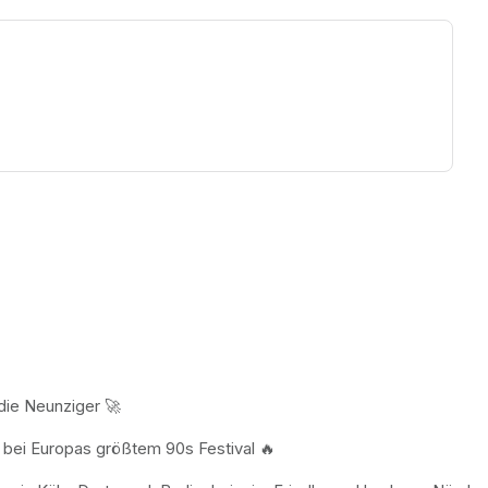
ew tab)
 die Neunziger 🚀 
e bei Europas größtem 90s Festival 🔥 