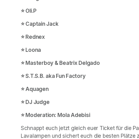
⭐️ Oli.P 
(opens in a new tab)
⭐️ Captain Jack
⭐️ Rednex
⭐️ Loona
⭐️ Masterboy & Beatrix Delgado
⭐️ S.T.S.B. aka Fun Factory
⭐️ Aquagen
⭐️ DJ Judge
⭐️ Moderation: Mola Adebisi
Schnappt euch jetzt gleich euer Ticket für die P
Lavalampen und sichert euch die besten Plätze 