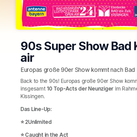
90s Super Show Bad K
air
Europas große 90er Show kommt nach Bad 
Back to the 90s! Europas große 90er Show kommt
insgesamt 
10 Top-Acts der Neunziger
 im Rahme
Kissingen.
Das Line-Up:
⭐️ 2Unlimited
⭐️ Caught in the Act