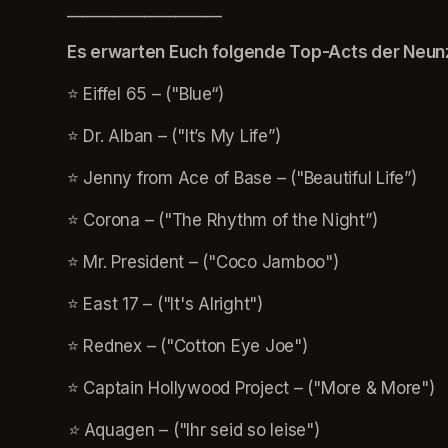
____________________
Es erwarten Euch folgende Top-Acts der Neunzi
⭐️ Eiffel 65 – 
("Blue“)
⭐️ Dr. Alban – 
("It’s My Life”)
⭐️ Jenny from Ace of Base – 
("Beautiful Life”)
⭐️ Corona – 
("The Rhythm of the Night”)
⭐️ Mr. President – 
("Coco Jamboo")
⭐️ East 17 – 
("It's Alright")
⭐️ Rednex – 
("Cotton Eye Joe")
⭐️ Captain Hollywood Project – 
("More & More")
⭐️ 
Aquagen – 
("Ihr seid so leise")