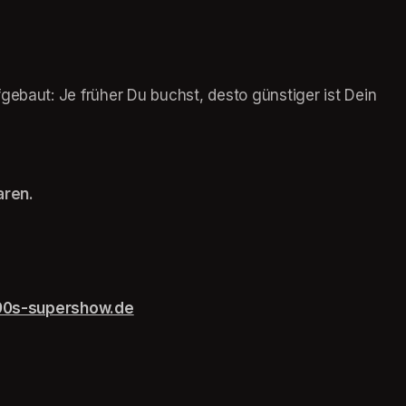
gebaut: Je früher Du buchst, desto günstiger ist Dein 
aren.
90s-supershow.de
(opens in a new tab)