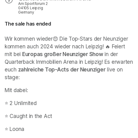
Am Sportforum 2
04105 Leipzig
Germany
The sale has ended
(opens in a new tab)
Wir kommen wieder😍 Die Top-Stars der Neunziger 
kommen auch 2024 wieder nach Leipzig! 🔥 Feiert 
mit bei 
Europas großer Neunziger Show
 in der 
Quarterback Immobilien Arena in Leipzig! Es erwarten 
euch 
zahlreiche Top-Acts der Neunziger
 live on 
stage:
Mit dabei:
⭐️ 2 Unlimited 
⭐️ Caught in the Act
⭐️ Loona