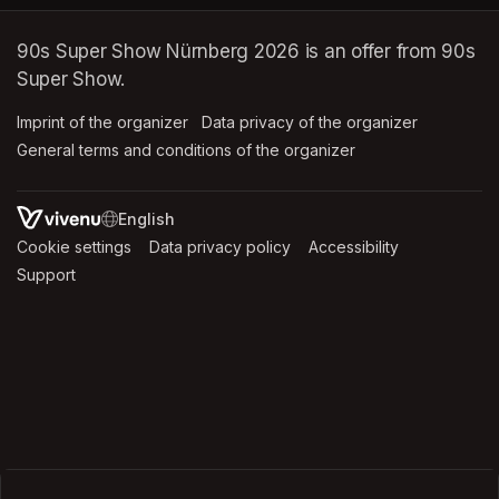
90s Super Show Nürnberg 2026 is an offer from 90s
Super Show.
Imprint of the organizer
(opens in a new tab)
Data privacy of the organizer
(opens in 
General terms and conditions of the organizer
(opens in a new ta
SWITCH LANGUAGE
Cookie settings
(opens in a new tab)
Data privacy policy
(opens in a new tab)
Accessibility
(opens in a n
Support
(opens in a new tab)