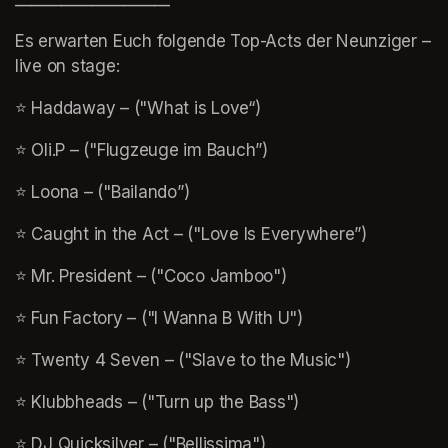
Es erwarten Euch folgende Top-Acts der Neunziger – 
live on stage:
⭐️ Haddaway – 
("What is Love“)
⭐️ Oli.P – 
("Flugzeuge im Bauch”)
⭐️ Loona – 
("Bailando”)
⭐️ Caught in the Act – 
("Love Is Everywhere”)
⭐️ Mr. President – 
("Coco Jamboo")
⭐️ Fun Factory – 
("I Wanna B With U")
⭐️ Twenty 4 Seven – 
("Slave to the Music")
⭐️ Klubbheads – 
("Turn up the Bass")
⭐️ DJ Quicksilver – 
("Bellissima")