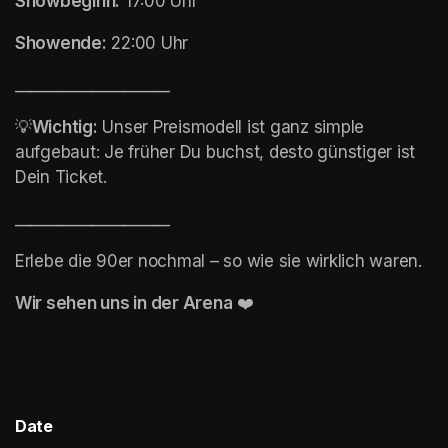
Showbeginn:
 17:00 Uhr
Showende:
 22:00 Uhr
____________________
💡
Wichtig:
 Unser Preismodell ist ganz simple 
aufgebaut: Je früher Du buchst, desto günstiger ist 
Dein Ticket.
____________________
Erlebe die 90er nochmal – so wie sie wirklich waren.
Wir sehen uns in der Arena
 ❤️
(opens in a new tab)
Date