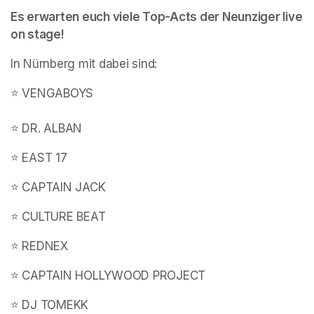
Es erwarten euch viele Top-Acts der Neunziger live 
on stage!
In Nürnberg mit dabei sind:
⭐️ VENGABOYS

⭐️ DR. ALBAN
⭐️ EAST 17
⭐️ CAPTAIN JACK
⭐️ CULTURE BEAT
⭐️ REDNEX
⭐️ CAPTAIN HOLLYWOOD PROJECT
⭐️ DJ TOMEKK