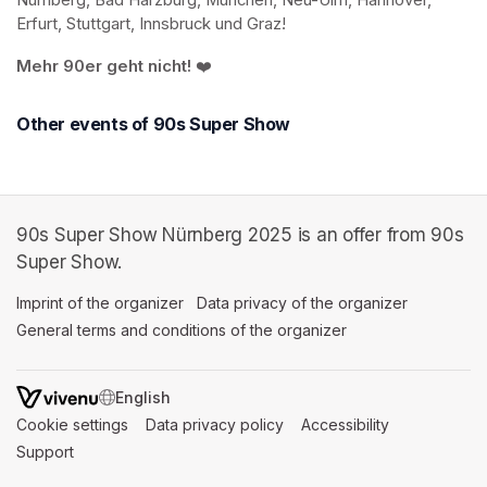
Nürnberg, Bad Harzburg, München, Neu-Ulm, Hannover, 
Erfurt, Stuttgart, Innsbruck und Graz! 
Mehr 90er geht nicht!
 ❤️
Other events of 90s Super Show
90s Super Show Nürnberg 2025 is an offer from 90s
Super Show.
Imprint of the organizer
(opens in a new tab)
Data privacy of the organizer
(opens in 
General terms and conditions of the organizer
(opens in a new ta
SWITCH LANGUAGE
Cookie settings
(opens in a new tab)
Data privacy policy
(opens in a new tab)
Accessibility
(opens in a n
Support
(opens in a new tab)