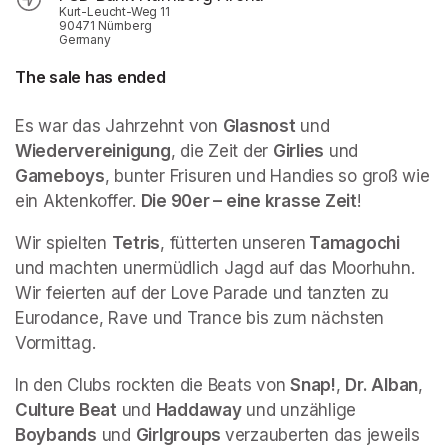
Kurt-Leucht-Weg 11
90471 Nürnberg
Germany
The sale has ended
(opens in a new tab)
Es war das Jahrzehnt von 
Glasnost
 und 
Wiedervereinigung
, die Zeit der 
Girlies
 und 
Gameboys
, bunter Frisuren und Handies so groß wie 
ein Aktenkoffer. 
Die 90er – eine krasse Zeit
!
Wir spielten 
Tetris
, fütterten unseren
 Tamagochi
und machten unermüdlich Jagd auf das Moorhuhn. 
Wir feierten auf der Love Parade und tanzten zu 
Eurodance, Rave und Trance bis zum nächsten 
Vormittag.
In den Clubs rockten die Beats von 
Snap!
, 
Dr. Alban
, 
Culture Beat
 und 
Haddaway
 und unzählige 
Boybands
 und 
Girlgroups 
verzauberten das jeweils 